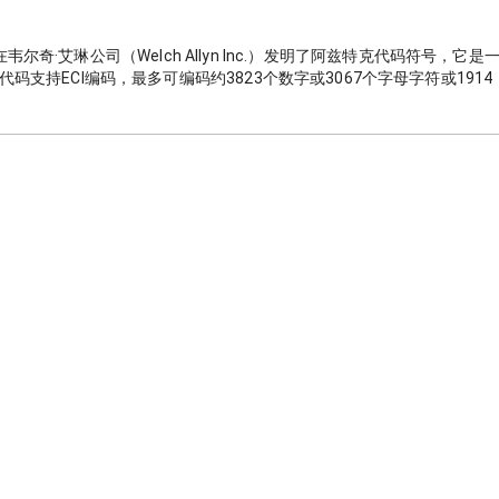
e）在韦尔奇·艾琳公司（Welch Allyn Inc.）发明了阿兹特克代码符号，它是
代码支持ECI编码，最多可编码约3823个数字或3067个字母字符或1914