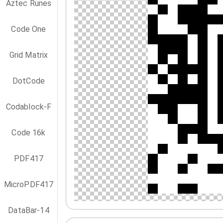
Aztec Runes
Code One
Grid Matrix
DotCode
Codablock-F
Code 16k
PDF417
MicroPDF417
DataBar-14