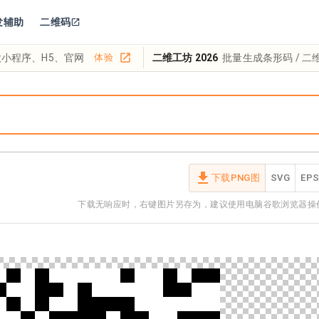
发辅助
二维码
小程序、H5、官网
体验
二维工坊 2026
批量生成条形码 / 二维
下载PNG图
SVG
EP
下载无响应时，右键图片另存为，建议使用电脑谷歌浏览器操