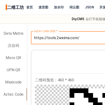
二维工坊
首页
迷宫图
加水印
词云图
JSON
开
DiyCMS
会打字就能做
Aztec Code 内容
*
Data Matrix
汉信码
Micro QR
UPN QR
二维码预览：
460
*
460
Maxicode
Aztec Code